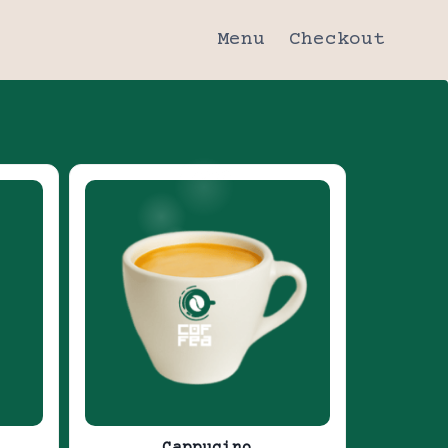
Menu
Checkout
Cappucino