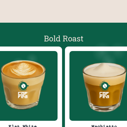
Bold Roast
Flat White
Machiatto